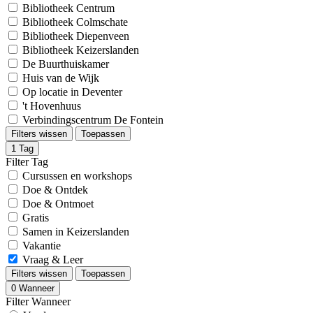
Bibliotheek Centrum
Bibliotheek Colmschate
Bibliotheek Diepenveen
Bibliotheek Keizerslanden
De Buurthuiskamer
Huis van de Wijk
Op locatie in Deventer
't Hovenhuus
Verbindingscentrum De Fontein
Filters wissen
Toepassen
1
Tag
Filter Tag
Cursussen en workshops
Doe & Ontdek
Doe & Ontmoet
Gratis
Samen in Keizerslanden
Vakantie
Vraag & Leer
Filters wissen
Toepassen
0
Wanneer
Filter Wanneer