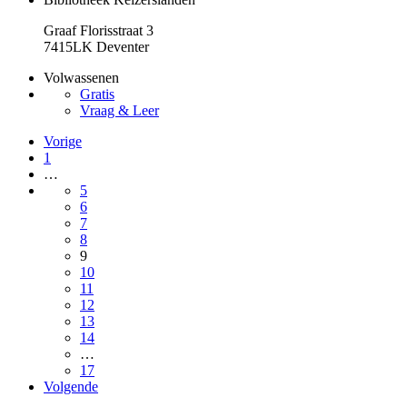
Graaf Florisstraat 3
7415LK Deventer
Volwassenen
Gratis
Vraag & Leer
Vorige
1
…
5
6
7
8
9
10
11
12
13
14
…
17
Volgende