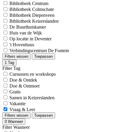
Bibliotheek Centrum
Bibliotheek Colmschate
Bibliotheek Diepenveen
Bibliotheek Keizerslanden
De Buurthuiskamer
Huis van de Wijk
Op locatie in Deventer
't Hovenhuus
Verbindingscentrum De Fontein
Filters wissen
Toepassen
1
Tag
Filter Tag
Cursussen en workshops
Doe & Ontdek
Doe & Ontmoet
Gratis
Samen in Keizerslanden
Vakantie
Vraag & Leer
Filters wissen
Toepassen
0
Wanneer
Filter Wanneer