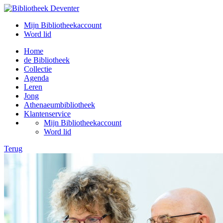
Mijn Bibliotheekaccount
Word lid
Home
de Bibliotheek
Collectie
Agenda
Leren
Jong
Athenaeumbibliotheek
Klantenservice
Mijn Bibliotheekaccount
Word lid
Terug