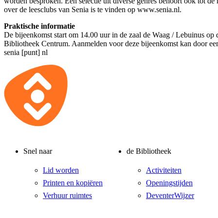
worden besproken. Een selectie uit diverse genres behoort ook tot de
over de leesclubs van Senia is te vinden op www.senia.nl.
Praktische informatie
De bijeenkomst start om 14.00 uur in de zaal de Waag / Lebuinus op d
Bibliotheek Centrum. Aanmelden voor deze bijeenkomst kan door een 
senia [punt] nl
Snel naar
de Bibliotheek
Lid worden
Activiteiten
Printen en kopiëren
Openingstijden
Verhuur ruimtes
DeventerWijzer