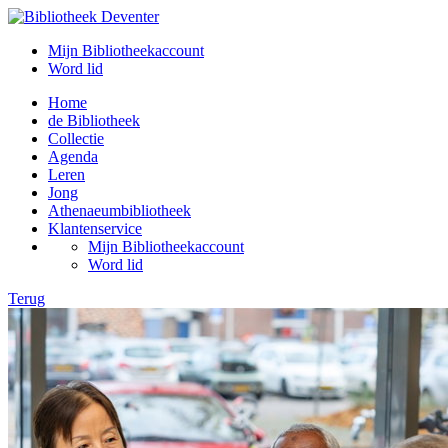
Mijn Bibliotheekaccount
Word lid
Home
de Bibliotheek
Collectie
Agenda
Leren
Jong
Athenaeumbibliotheek
Klantenservice
Mijn Bibliotheekaccount
Word lid
Terug