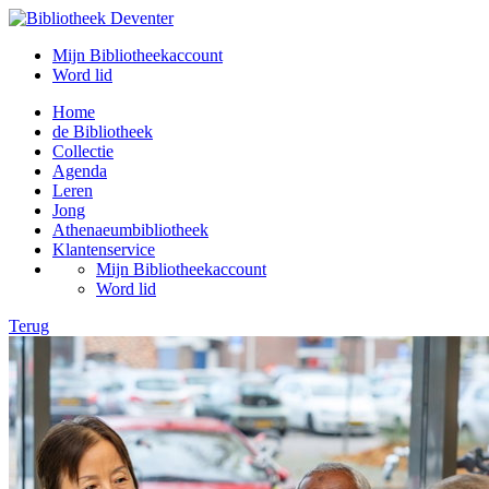
Mijn Bibliotheekaccount
Word lid
Home
de Bibliotheek
Collectie
Agenda
Leren
Jong
Athenaeumbibliotheek
Klantenservice
Mijn Bibliotheekaccount
Word lid
Terug