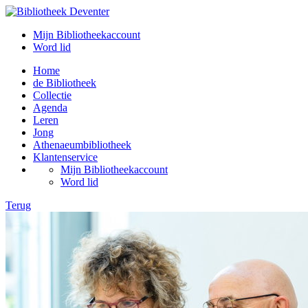
Mijn Bibliotheekaccount
Word lid
Home
de Bibliotheek
Collectie
Agenda
Leren
Jong
Athenaeumbibliotheek
Klantenservice
Mijn Bibliotheekaccount
Word lid
Terug