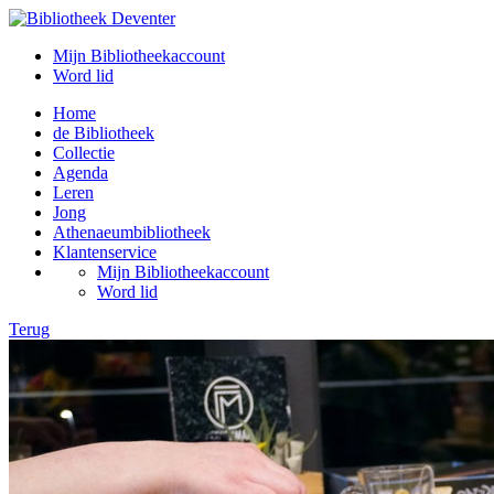
Mijn Bibliotheekaccount
Word lid
Home
de Bibliotheek
Collectie
Agenda
Leren
Jong
Athenaeumbibliotheek
Klantenservice
Mijn Bibliotheekaccount
Word lid
Terug