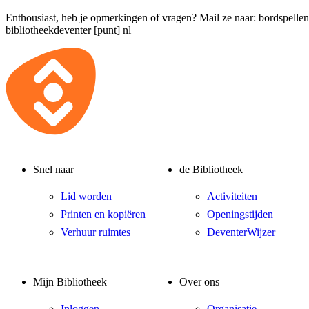
Enthousiast, heb je opmerkingen of vragen? Mail ze naar:
bordspellen
bibliotheekdeventer [punt] nl
Snel naar
de Bibliotheek
Lid worden
Activiteiten
Printen en kopiëren
Openingstijden
Verhuur ruimtes
DeventerWijzer
Mijn Bibliotheek
Over ons
Inloggen
Organisatie