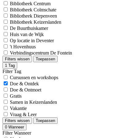
Bibliotheek Centrum
Bibliotheek Colmschate
Bibliotheek Diepenveen
Bibliotheek Keizerslanden
De Buurthuiskamer
Huis van de Wijk
Op locatie in Deventer
't Hovenhuus
Verbindingscentrum De Fontein
Filters wissen
Toepassen
1
Tag
Filter Tag
Cursussen en workshops
Doe & Ontdek
Doe & Ontmoet
Gratis
Samen in Keizerslanden
Vakantie
Vraag & Leer
Filters wissen
Toepassen
0
Wanneer
Filter Wanneer