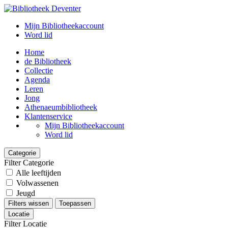
Mijn Bibliotheekaccount
Word lid
Home
de Bibliotheek
Collectie
Agenda
Leren
Jong
Athenaeumbibliotheek
Klantenservice
Mijn Bibliotheekaccount
Word lid
Categorie
Filter Categorie
Alle leeftijden
Volwassenen
Jeugd
Filters wissen
Toepassen
Locatie
Filter Locatie