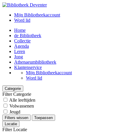
Mijn Bibliotheekaccount
Word lid
Home
de Bibliotheek
Collectie
Agenda
Leren
Jong
Athenaeumbibliotheek
Klantenservice
Mijn Bibliotheekaccount
Word lid
Categorie
Filter Categorie
Alle leeftijden
Volwassenen
Jeugd
Filters wissen
Toepassen
Locatie
Filter Locatie