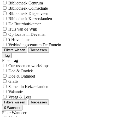
Bibliotheek Centrum
Bibliotheek Colmschate
Bibliotheek Diepenveen
Bibliotheek Keizerslanden
De Buurthuiskamer
Huis van de Wijk
Op locatie in Deventer
't Hovenhuus
Verbindingscentrum De Fontein
Filters wissen
Toepassen
Tag
Filter Tag
Cursussen en workshops
Doe & Ontdek
Doe & Ontmoet
Gratis
Samen in Keizerslanden
Vakantie
Vraag & Leer
Filters wissen
Toepassen
0
Wanneer
Filter Wanneer