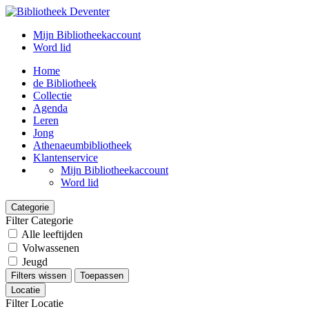
Mijn Bibliotheekaccount
Word lid
Home
de Bibliotheek
Collectie
Agenda
Leren
Jong
Athenaeumbibliotheek
Klantenservice
Mijn Bibliotheekaccount
Word lid
Categorie
Filter Categorie
Alle leeftijden
Volwassenen
Jeugd
Filters wissen
Toepassen
Locatie
Filter Locatie