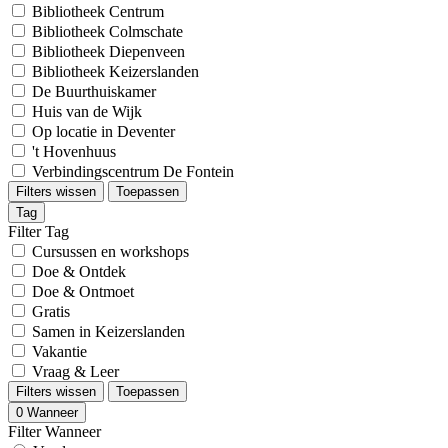
Bibliotheek Centrum
Bibliotheek Colmschate
Bibliotheek Diepenveen
Bibliotheek Keizerslanden
De Buurthuiskamer
Huis van de Wijk
Op locatie in Deventer
't Hovenhuus
Verbindingscentrum De Fontein
Filters wissen
Toepassen
Tag
Filter Tag
Cursussen en workshops
Doe & Ontdek
Doe & Ontmoet
Gratis
Samen in Keizerslanden
Vakantie
Vraag & Leer
Filters wissen
Toepassen
0
Wanneer
Filter Wanneer