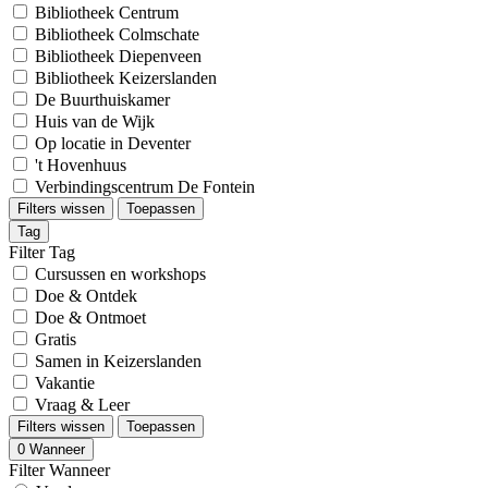
Bibliotheek Centrum
Bibliotheek Colmschate
Bibliotheek Diepenveen
Bibliotheek Keizerslanden
De Buurthuiskamer
Huis van de Wijk
Op locatie in Deventer
't Hovenhuus
Verbindingscentrum De Fontein
Filters wissen
Toepassen
Tag
Filter Tag
Cursussen en workshops
Doe & Ontdek
Doe & Ontmoet
Gratis
Samen in Keizerslanden
Vakantie
Vraag & Leer
Filters wissen
Toepassen
0
Wanneer
Filter Wanneer