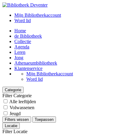
Mijn Bibliotheekaccount
Word lid
Home
de Bibliotheek
Collectie
Agenda
Leren
Jong
Athenaeumbibliotheek
Klantenservice
Mijn Bibliotheekaccount
Word lid
Categorie
Filter Categorie
Alle leeftijden
Volwassenen
Jeugd
Filters wissen
Toepassen
Locatie
Filter Locatie