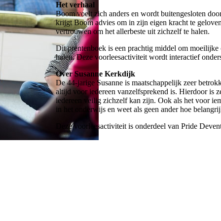
Het verhaal
Boom voelt zich anders en wordt buitengesloten door
krijgt Boom advies om in zijn eigen kracht te gelov
vertrouwen om het allerbeste uit zichzelf te halen.
Dit prentenboek is een prachtig middel om moeilijke o
halen. Deze voorleesactiviteit wordt interactief ond
Over Susanne Kerkdijk
De 44-jarige Susanne is maatschappelijk zeer betrokke
altijd voor iedereen vanzelfsprekend is. Hierdoor is z
iedereen veilig zichzelf kan zijn. Ook als het voor i
in het onderwijs en weet als geen ander hoe belangrij
Deze voorleesactiviteit is onderdeel van Pride Devent